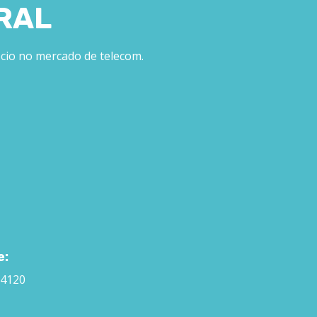
RAL
ócio no mercado de telecom.
e:
-4120