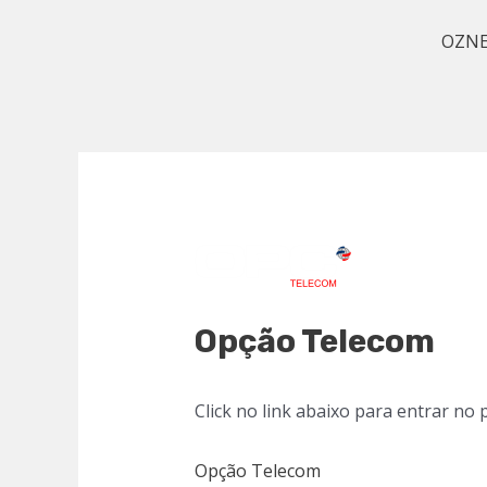
Skip
Post
OZN
to
navigation
content
Opção Telecom
Click no link abaixo para entrar no
Opção Telecom